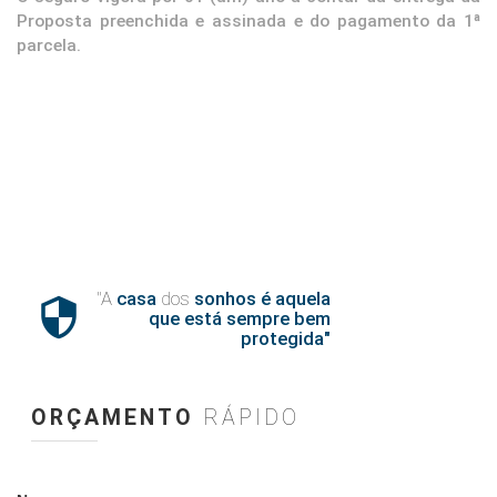
Proposta preenchida e assinada e do pagamento da 1ª
parcela.
"A
casa
dos
sonhos é aquela

que está sempre bem
protegida"
ORÇAMENTO
RÁPIDO